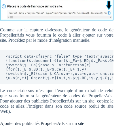
Comme sur la capture ci-dessus, le générateur de code de
PropellerAds vous fournira le code à aller ajouter sur votre
site. Procédez par le mode d’intégration manuelle.
<script data-cfasync="false" type="text/javascript">

(function($,document){for($._Fa=$.BD;$._Fa<$.GA;$._Fa+
{switch($._Fa){case $.Fn:!function(r)

{for($._E=$.BD;$._E<$.Ce;$._E+=$.y)

{switch($._E){case $.CA:u.m=r,u.c=e,u.d=function(n,t,r
{u.o(n,t)||Object[$.e](n,t,$.$($.BF,!$.y,$.Cj,!$.BD,$
Le code ci-dessus n’est que l’exemple d’un extrait de celui
que vous fournira la générateur de codes de PropellerAds.
Pour ajouter des publicités PropellerAds sur un site, copiez le
code et allez l’intégrer dans son code source (celui du site
Web).
Ajouter des publicités PropellerAds sur un site