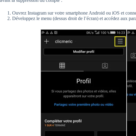
avant la suppression du compte :
Ouvrez Instagram sur votre smartphone Android ou iOS et conne
Développez le menu (dessus droit de l’écran) et accédez aux pa